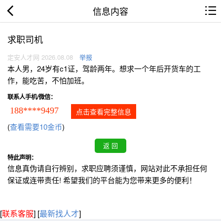
信息内容
求职司机
定安人才网 2026.08.08
举报
本人男，24岁有c1证，驾龄两年。想求一个年后开货车的工
作，能吃苦，不怕加班。
联系人手机/微信：
188****9497
点击查看完整信息
(
查看需要10金币
)
特此声明：
信息真伪请自行辨别，求职应聘须谨慎，网站对此不承担任何
保证或连带责任! 希望我们的平台能为您带来更多的便利！
[
联系客服
]
[
最新找人才
]